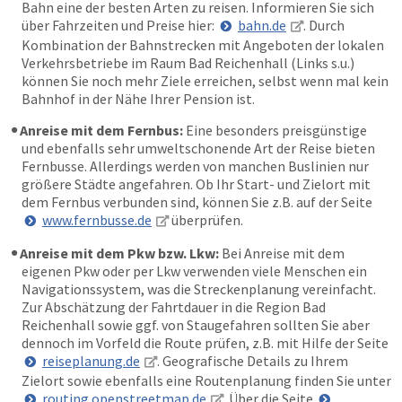
Bahn eine der besten Arten zu reisen. Informieren Sie sich
über Fahrzeiten und Preise hier:
bahn.de
. Durch
Kombination der Bahnstrecken mit Angeboten der lokalen
Verkehrsbetriebe im Raum Bad Reichenhall (Links s.u.)
können Sie noch mehr Ziele erreichen, selbst wenn mal kein
Bahnhof in der Nähe Ihrer Pension ist.
Anreise mit dem Fernbus:
Eine besonders preisgünstige
und ebenfalls sehr umweltschonende Art der Reise bieten
Fernbusse. Allerdings werden von manchen Buslinien nur
größere Städte angefahren. Ob Ihr Start- und Zielort mit
dem Fernbus verbunden sind, können Sie z.B. auf der Seite
www.fernbusse.de
überprüfen.
Anreise mit dem Pkw bzw. Lkw:
Bei Anreise mit dem
eigenen Pkw oder per Lkw verwenden viele Menschen ein
Navigationssystem, was die Streckenplanung vereinfacht.
Zur Abschätzung der Fahrtdauer in die Region Bad
Reichenhall sowie ggf. von Staugefahren sollten Sie aber
dennoch im Vorfeld die Route prüfen, z.B. mit Hilfe der Seite
reiseplanung.de
. Geografische Details zu Ihrem
Zielort sowie ebenfalls eine Routenplanung finden Sie unter
routing.openstreetmap.de
. Über die Seite