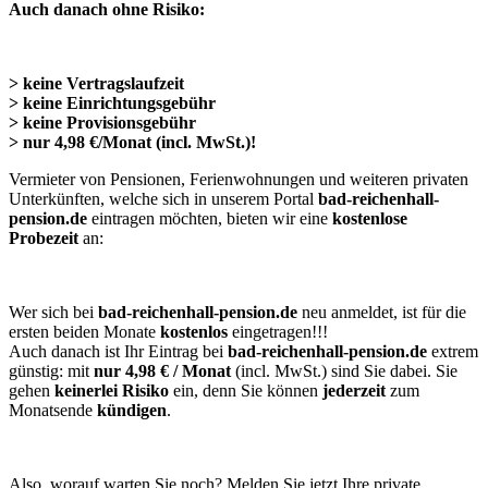
Auch danach ohne Risiko:
> keine Vertragslaufzeit
> keine Einrichtungsgebühr
> keine Provisionsgebühr
> nur 4,98 €/Monat (incl. MwSt.)!
Vermieter von Pensionen, Ferienwohnungen und weiteren privaten
Unterkünften, welche sich in unserem Portal
bad-reichenhall-
pension.de
eintragen möchten, bieten wir eine
kostenlose
Probezeit
an:
Wer sich bei
bad-reichenhall-pension.de
neu anmeldet, ist für die
ersten beiden Monate
kostenlos
eingetragen!!!
Auch danach ist Ihr Eintrag bei
bad-reichenhall-pension.de
extrem
günstig: mit
nur 4,98 € / Monat
(incl. MwSt.) sind Sie dabei. Sie
gehen
keinerlei Risiko
ein, denn Sie können
jederzeit
zum
Monatsende
kündigen
.
Also, worauf warten Sie noch? Melden Sie jetzt Ihre private