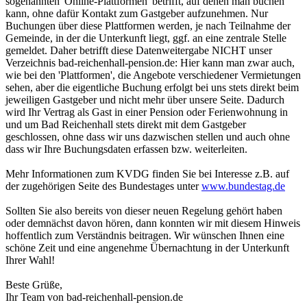
sogenannten 'Online-Plattformen' betrifft, auf denen man buchen
kann, ohne dafür Kontakt zum Gastgeber aufzunehmen. Nur
Buchungen über diese Plattformen werden, je nach Teilnahme der
Gemeinde, in der die Unterkunft liegt, ggf. an eine zentrale Stelle
gemeldet. Daher betrifft diese Datenweitergabe NICHT unser
Verzeichnis bad-reichenhall-pension.de: Hier kann man zwar auch,
wie bei den 'Plattformen', die Angebote verschiedener Vermietungen
sehen, aber die eigentliche Buchung erfolgt bei uns stets direkt beim
jeweiligen Gastgeber und nicht mehr über unsere Seite. Dadurch
wird Ihr Vertrag als Gast in einer Pension oder Ferienwohnung in
und um Bad Reichenhall stets direkt mit dem Gastgeber
geschlossen, ohne dass wir uns dazwischen stellen und auch ohne
dass wir Ihre Buchungsdaten erfassen bzw. weiterleiten.
Mehr Informationen zum KVDG finden Sie bei Interesse z.B. auf
der zugehörigen Seite des Bundestages unter
www.bundestag.de
Sollten Sie also bereits von dieser neuen Regelung gehört haben
oder demnächst davon hören, dann konnten wir mit diesem Hinweis
hoffentlich zum Verständnis beitragen. Wir wünschen Ihnen eine
schöne Zeit und eine angenehme Übernachtung in der Unterkunft
Ihrer Wahl!
Beste Grüße,
Ihr Team von bad-reichenhall-pension.de