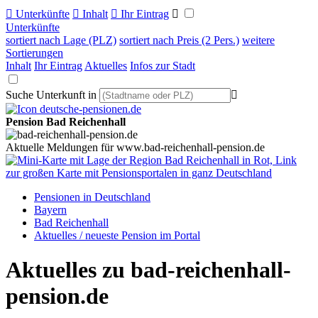

Unterkünfte

Inhalt

Ihr Eintrag

Unterkünfte
sortiert nach Lage (PLZ)
sortiert nach Preis (2 Pers.)
weitere
Sortierungen
Inhalt
Ihr Eintrag
Aktuelles
Infos zur Stadt
Suche Unterkunft in

Pension Bad Reichenhall
Aktuelle Meldungen für www.bad-reichenhall-pension.de
Pensionen in Deutschland
Bayern
Bad Reichenhall
Aktuelles / neueste Pension im Portal
Aktuelles zu bad-reichenhall-
pension.de