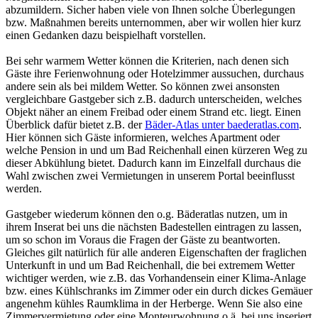
abzumildern. Sicher haben viele von Ihnen solche Überlegungen
bzw. Maßnahmen bereits unternommen, aber wir wollen hier kurz
einen Gedanken dazu beispielhaft vorstellen.
Bei sehr warmem Wetter können die Kriterien, nach denen sich
Gäste ihre Ferienwohnung oder Hotelzimmer aussuchen, durchaus
andere sein als bei mildem Wetter. So können zwei ansonsten
vergleichbare Gastgeber sich z.B. dadurch unterscheiden, welches
Objekt näher an einem Freibad oder einem Strand etc. liegt. Einen
Überblick dafür bietet z.B. der
Bäder-Atlas unter baederatlas.com
.
Hier können sich Gäste informieren, welches Apartment oder
welche Pension in und um Bad Reichenhall einen kürzeren Weg zu
dieser Abkühlung bietet. Dadurch kann im Einzelfall durchaus die
Wahl zwischen zwei Vermietungen in unserem Portal beeinflusst
werden.
Gastgeber wiederum können den o.g. Bäderatlas nutzen, um in
ihrem Inserat bei uns die nächsten Badestellen eintragen zu lassen,
um so schon im Voraus die Fragen der Gäste zu beantworten.
Gleiches gilt natürlich für alle anderen Eigenschaften der fraglichen
Unterkunft in und um Bad Reichenhall, die bei extremem Wetter
wichtiger werden, wie z.B. das Vorhandensein einer Klima-Anlage
bzw. eines Kühlschranks im Zimmer oder ein durch dickes Gemäuer
angenehm kühles Raumklima in der Herberge. Wenn Sie also eine
Zimmervermietung oder eine Monteurwohnung o.ä. bei uns inseriert